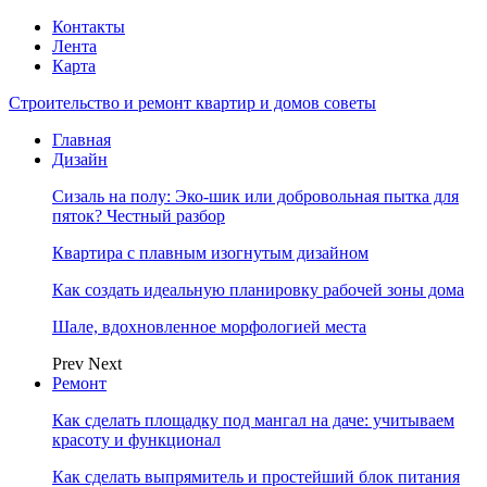
Контакты
Лента
Карта
Строительство и ремонт квартир и домов советы
Главная
Дизайн
Сизаль на полу: Эко-шик или добровольная пытка для
пяток? Честный разбор
Квартира с плавным изогнутым дизайном
Как создать идеальную планировку рабочей зоны дома
Шале, вдохновленное морфологией места
Prev
Next
Ремонт
Как сделать площадку под мангал на даче: учитываем
красоту и функционал
Как сделать выпрямитель и простейший блок питания