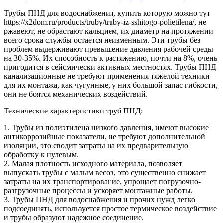
Трубы ПНД для водоснабжения, купить которую можно тут
https://x2dom.ru/products/truby/truby-iz-sshitogo-polietilena/, не
ржавеют, не обрастают кальцием, их диаметр на протяжении
всего срока службы остается неизменным. Эти трубы без
проблем выдерживают превышение давления рабочей среды
на 30-35%. Их способность к растяжению, почти на 8%, очень
пригодится в сейсмически активных местностях. Трубы ПНД
канализационные не требуют применения тяжелой техники
для их монтажа, как чугунные, у них большой запас гибкости,
они не боятся механических воздействий.
Технические характеристики труб ПНД:
1. Трубы из полиэтилена низкого давления, имеют высокие
антикоррозийные показатели, не требуют дополнительной
изоляции, это сводит затраты на их предварительную
обработку к нулевым.
2. Малая плотность исходного материала, позволяет
выпускать трубы с малым весов, это существенно снижает
затраты на их транспортирование, упрощает погрузочно-
разгрузочные процессы и ускоряет монтажные работы.
3. Трубы ПНД для водоснабжения и прочих нужд легко
подсоединять, используется простое термическое воздействие
и трубы образуют надежное соединение.