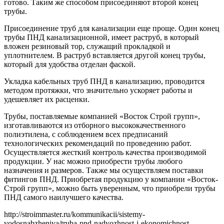
готово. Таким же способом присоединяют второй конец
трубы.
Присоединение труб для канализации еще проще. Один конец
трубы ПНД канализационной, имеет раструб, в который
вложен резиновый тор, служащий прокладкой и
уплотнителем. В раструб вставляется другой конец трубы,
который для удобства отделан фаской.
Укладка кабельных труб ПНД в канализацию, проводится
методом протяжки, что значительно ускоряет работы и
удешевляет их расценки.
Трубы, поставляемые компанией «Восток Строй групп»,
изготавливаются из отборного высококачественного
полиэтилена, с соблюдением всех предписаний
технологических рекомендаций по проведению работ.
Осуществляется жесткий контроль качества производимой
продукции. У нас можно приобрести трубы любого
назначения и размеров. Также мы осуществляем поставки
фитингов ПНД. Приобретая продукцию у компании «Восток-
Строй групп», можно быть уверенным, что приобрели трубы
ПНД самого наилучшего качества.
http://stroimmaster.ru/kommunikacii/sistemy-
vodosnabzheniya/truba-pnd-nadyozhnost-i-ekonomichnost