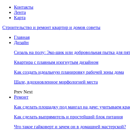
Контакты
Лента
Карта
Строительство и ремонт квартир и домов советы
Главная
Дизайн
Сизаль на полу: Эко-шик или добровольная пытка для пя
Квартира с плавным изогнутым дизайном
Как создать идеальную планировку рабочей зоны дома
Шале, вдохновленное морфологией места
Prev
Next
Ремонт
Как сделать площадку под мангал на даче: учитываем кр
Как сделать выпрямитель и простейший блок питания
Что такое гайковерт и зачем он в домашней мастерской?