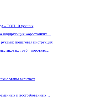
ода – ТОП 10 лучших
ятка лидирующих жаростойких…
и руками: пошаговая инструкция
ластиковых труб – короткая…
какие этапы включает
овременных и востребованных…