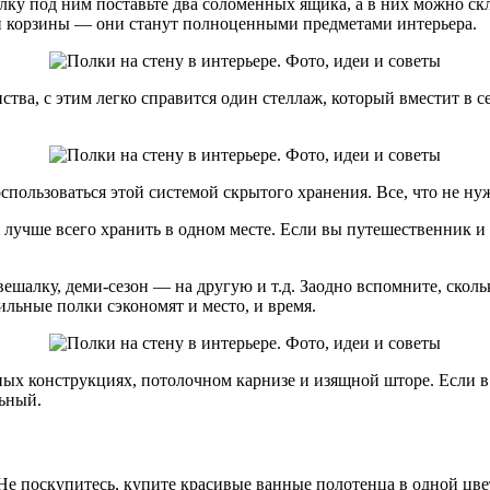
лку под ним поставьте два соломенных ящика, а в них можно ск
ы и корзины — они станут полноценными предметами интерьера.
тва, с этим легко справится один стеллаж, который вместит в с
пользоваться этой системой скрытого хранения. Все, что не ну
) лучше всего хранить в одном месте. Если вы путешественник и
ешалку, деми-сезон — на другую и т.д. Заодно вспомните, сколь
ильные полки сэкономят и место, и время.
ых конструкциях, потолочном карнизе и изящной шторе. Если в
льный.
 Не поскупитесь, купите красивые ванные полотенца в одной цве