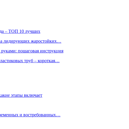
ода – ТОП 10 лучших
ятка лидирующих жаростойких…
и руками: пошаговая инструкция
ластиковых труб – короткая…
какие этапы включает
овременных и востребованных…