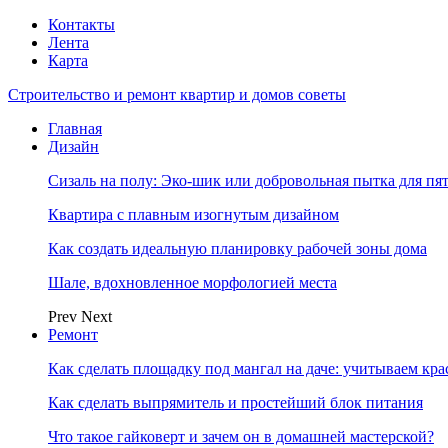
Контакты
Лента
Карта
Строительство и ремонт квартир и домов советы
Главная
Дизайн
Сизаль на полу: Эко-шик или добровольная пытка для пя
Квартира с плавным изогнутым дизайном
Как создать идеальную планировку рабочей зоны дома
Шале, вдохновленное морфологией места
Prev
Next
Ремонт
Как сделать площадку под мангал на даче: учитываем кр
Как сделать выпрямитель и простейший блок питания
Что такое гайковерт и зачем он в домашней мастерской?