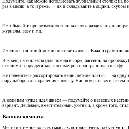
Подумайте, как можно использовать журнальный столик: на по
раз в месяц, а то и реже, — их и складывайте в ящики, скубб
Не забывайте про возможность зонального разделения пространс
журналы, вазу и т.д.
Именно в гостиной можно поставить шкаф. Важно грамотно вос
Все вещи-комплекты (для похода в горы, бассейн, на пробежку
сэкономит пару десятков сантиметров пространства в шкафу.
Не поленитесь рассортировать вещи: летние платья — на одну в
пару наборов для хранения в шкафу. Например, навесные текст
А если вам чужда идея шкафа — подумайте о навесных настенн
вариант. Дешевый, вместительный, уютный, а кроме того, сти
Ванная комната
Место интимное во всех смыслах, которое очень требует уюта.