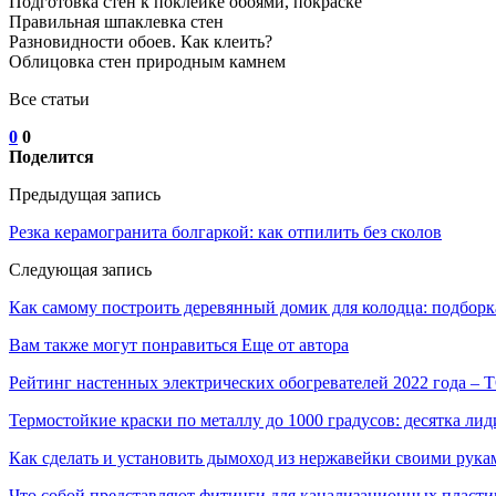
Подготовка стен к поклейке обоями, покраске
Правильная шпаклевка стен
Разновидности обоев. Как клеить?
Облицовка стен природным камнем
Все статьи
0
0
Поделится
Предыдущая запись
Резка керамогранита болгаркой: как отпилить без сколов
Следующая запись
Как самому построить деревянный домик для колодца: подборк
Вам также могут понравиться
Еще от автора
Рейтинг настенных электрических обогревателей 2022 года –
Термостойкие краски по металлу до 1000 градусов: десятка 
Как сделать и установить дымоход из нержавейки своими рука
Что собой представляют фитинги для канализационных пласти