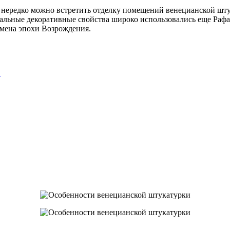
х нередко можно встретить отделку помещений венецианской ш
икальные декоративные свойства широко использовались еще Раф
емена эпохи Возрождения.
…