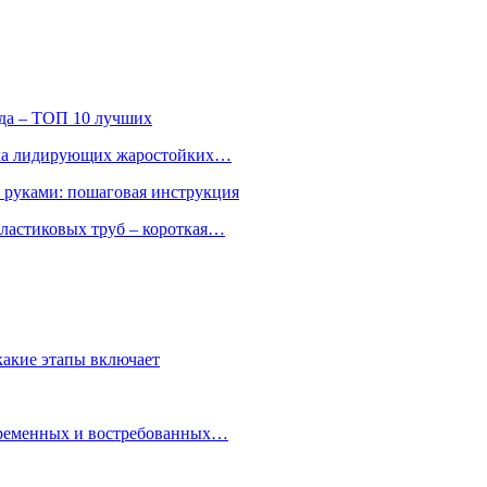
ода – ТОП 10 лучших
ятка лидирующих жаростойких…
и руками: пошаговая инструкция
ластиковых труб – короткая…
какие этапы включает
овременных и востребованных…