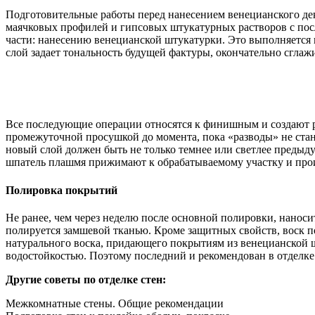
Подготовительные работы перед нанесением венецианского де
маячковых профилей и гипсовых штукатурных растворов с по
части: нанесению венецианской штукатурки. Это выполняется 
слой задает тональность будущей фактуры, окончательно сглаж
Все последующие операции относятся к финишным и создают р
промежуточной просушкой до момента, пока «разводы» не стан
новый слой должен быть не только темнее или светлее предыду
шпатель плашмя прижимают к обрабатываемому участку и прои
Полировка покрытий
Не ранее, чем через неделю после основной полировки, нанос
полируется замшевой тканью. Кроме защитных свойств, воск п
натурального воска, придающего покрытиям из венецианской ш
водостойкостью. Поэтому последний и рекомендован в отдел
Другие советы по отделке стен:
Межкомнатные стены. Общие рекомендации