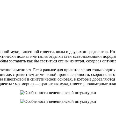
орной муки, гашенной извести, воды и других ингредиентов. Но
рактически полная имитация отделки стен всевозможными пород
ны заставить как бы светиться стены изнутри, создавая оптич
твенно изменился. Если раньше для приготовления только одних 
ня же, с развитием химической промышленности, скорость изго
а известковой и синтетической основах, в которые добавляются
диенты : мраморная — гранитная мука, известь, полимерные пла