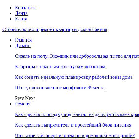
Контакты
Лента
Карта
Строительство и ремонт квартир и домов советы
Главная
Дизайн
Сизаль на полу: Эко-шик или добровольная пытка для пя
Квартира с плавным изогнутым дизайном
Как создать идеальную планировку рабочей зоны дома
Шале, вдохновленное морфологией места
Prev
Next
Ремонт
Как сделать площадку под мангал на даче: учитываем кр
Как сделать выпрямитель и простейший блок питания
Что такое гайковерт и зачем он в домашней мастерской?