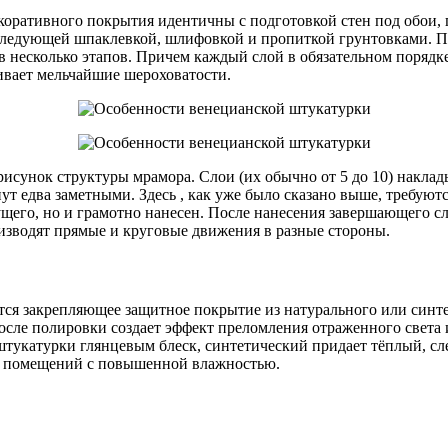
коративного покрытия идентичны с подготовкой стен под обои
следующей шпаклевкой, шлифовкой и пропиткой грунтовками. П
в несколько этапов. Причем каждый слой в обязательном порядк
ивает мельчайшие шероховатости.
исунок структуры мрамора. Слои (их обычно от 5 до 10) наклад
ут едва заметными. Здесь , как уже было сказано выше, требу
щего, но и грамотно нанесен. После нанесения завершающего сл
зводят прямые и круговые движения в разные стороны.
ится закрепляющее защитное покрытие из натурального или синте
осле полировки создает эффект преломления отраженного света 
тукатурки глянцевым блеск, синтетический придает тёплый, сле
ке помещений с повышенной влажностью.