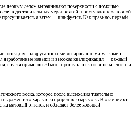
, где первым делом выравнивают поверхности с помощью
осле подготовительных мероприятий, приступают к основной
е просушивается, а затем — шлифуется. Как правило, первый
ываются друг на друга тонкими дозированными мазками с
ются наработанные навыки и высокая квалификация — каждый
оя, спустя примерно 20 мин, приступают к полировке: чистый
тического воска, которое после высыхания тщательно
и выраженного характера природного мрамора. В отличие от
гка матовый оттенок и обладает более хорошей