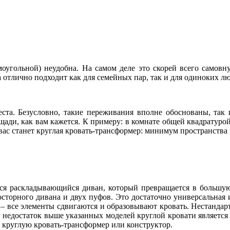
моугольной) неудобна. На самом деле это скорей всего самовну
а отлично подходит как для семейных пар, так и для одиноких лю
ста. Безусловно, такие переживания вполне обоснованы, так 
ади, как вам кажется. К примеру: в комнате общей квадратурой 
вас станет круглая кровать-трансформер: минимум пространства
тся раскладывающийся диван, который превращается в большу
росторного дивана и двух пуфов. Это достаточно универсальна
 – все элементы сдвигаются и образовывают кровать. Нестанда
недостаток выше указанных моделей круглой кровати является т
ем круглую кровать-трансформер или конструктор.