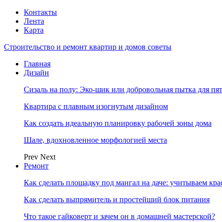
Контакты
Лента
Карта
Строительство и ремонт квартир и домов советы
Главная
Дизайн
Сизаль на полу: Эко-шик или добровольная пытка для пя
Квартира с плавным изогнутым дизайном
Как создать идеальную планировку рабочей зоны дома
Шале, вдохновленное морфологией места
Prev
Next
Ремонт
Как сделать площадку под мангал на даче: учитываем кр
Как сделать выпрямитель и простейший блок питания
Что такое гайковерт и зачем он в домашней мастерской?