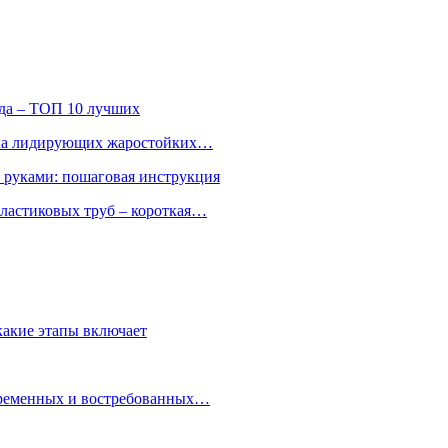
ода – ТОП 10 лучших
ятка лидирующих жаростойких…
и руками: пошаговая инструкция
ластиковых труб – короткая…
какие этапы включает
овременных и востребованных…