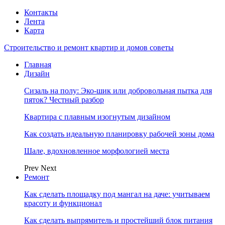
Контакты
Лента
Карта
Строительство и ремонт квартир и домов советы
Главная
Дизайн
Сизаль на полу: Эко-шик или добровольная пытка для
пяток? Честный разбор
Квартира с плавным изогнутым дизайном
Как создать идеальную планировку рабочей зоны дома
Шале, вдохновленное морфологией места
Prev
Next
Ремонт
Как сделать площадку под мангал на даче: учитываем
красоту и функционал
Как сделать выпрямитель и простейший блок питания