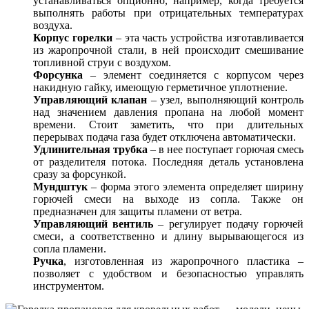
устанавливаться опционно, например, когда требуется
выполнять работы при отрицательных температурах
воздуха.
Корпус горелки
– эта часть устройства изготавливается
из жаропрочной стали, в ней происходит смешивание
топливной струи с воздухом.
Форсунка
– элемент соединяется с корпусом через
накидную гайку, имеющую герметичное уплотнение.
Управляющий клапан
– узел, выполняющий контроль
над значением давления пропана на любой момент
времени. Стоит заметить, что при длительных
перерывах подача газа будет отключена автоматически.
Удлинительная трубка
– в нее поступает горючая смесь
от разделителя потока. Последняя деталь установлена
сразу за форсункой.
Мундштук
– форма этого элемента определяет ширину
горючей смеси на выходе из сопла. Также он
предназначен для защиты пламени от ветра.
Управляющий вентиль
– регулирует подачу горючей
смеси, а соответственно и длину вырывающегося из
сопла пламени.
Ручка
, изготовленная из жаропрочного пластика –
позволяет с удобством и безопасностью управлять
инструментом.