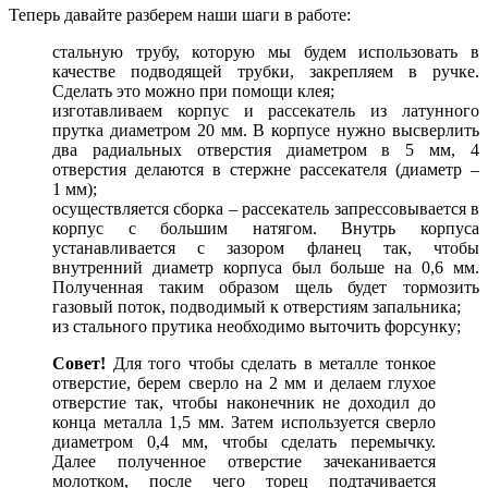
Теперь давайте разберем наши шаги в работе:
стальную трубу, которую мы будем использовать в
качестве подводящей трубки, закрепляем в ручке.
Сделать это можно при помощи клея;
изготавливаем корпус и рассекатель из латунного
прутка диаметром 20 мм. В корпусе нужно высверлить
два радиальных отверстия диаметром в 5 мм, 4
отверстия делаются в стержне рассекателя (диаметр –
1 мм);
осуществляется сборка – рассекатель запрессовывается в
корпус с большим натягом. Внутрь корпуса
устанавливается с зазором фланец так, чтобы
внутренний диаметр корпуса был больше на 0,6 мм.
Полученная таким образом щель будет тормозить
газовый поток, подводимый к отверстиям запальника;
из стального прутика необходимо выточить форсунку;
Совет!
Для того чтобы сделать в металле тонкое
отверстие, берем сверло на 2 мм и делаем глухое
отверстие так, чтобы наконечник не доходил до
конца металла 1,5 мм. Затем используется сверло
диаметром 0,4 мм, чтобы сделать перемычку.
Далее полученное отверстие зачеканивается
молотком, после чего торец подтачивается