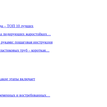
ода – ТОП 10 лучших
ятка лидирующих жаростойких…
и руками: пошаговая инструкция
ластиковых труб – короткая…
какие этапы включает
овременных и востребованных…