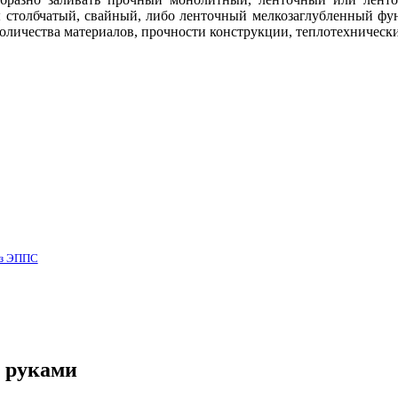
ы столбчатый, свайный, либо ленточный мелкозаглубленный фу
оличества материалов, прочности конструкции, теплотехнические
из ЭППС
 руками