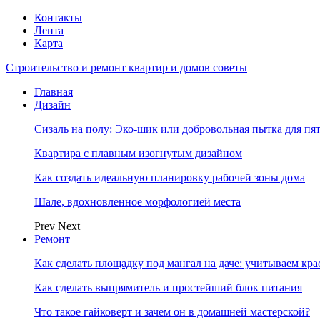
Контакты
Лента
Карта
Строительство и ремонт квартир и домов советы
Главная
Дизайн
Сизаль на полу: Эко-шик или добровольная пытка для пя
Квартира с плавным изогнутым дизайном
Как создать идеальную планировку рабочей зоны дома
Шале, вдохновленное морфологией места
Prev
Next
Ремонт
Как сделать площадку под мангал на даче: учитываем кр
Как сделать выпрямитель и простейший блок питания
Что такое гайковерт и зачем он в домашней мастерской?