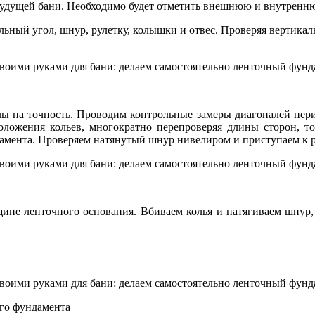
 будущей бани. Необходимо будет отметить внешнюю и внутренн
ьный угол, шнур, рулетку, колышки и отвес. Проверяя вертикаль
лы на точность. Проводим контрольные замеры диагоналей пери
оложения кольев, многократно перепроверяя длины сторон, т
амента. Проверяем натянутый шнур нивелиром и приступаем к р
щине ленточного основания. Вбиваем колья и натягиваем шнур,
ого фундамента