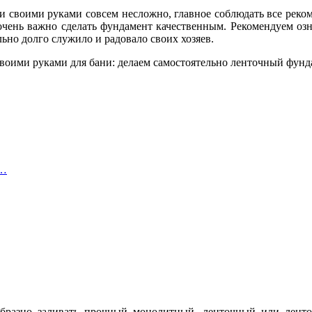
и своими руками совсем несложно, главное соблюдать все реко
 очень важно сделать фундамент качественным. Рекомендуем озн
ьно долго служило и радовало своих хозяев.
е…
образно заливать прочный монолитный, ленточный или ленто