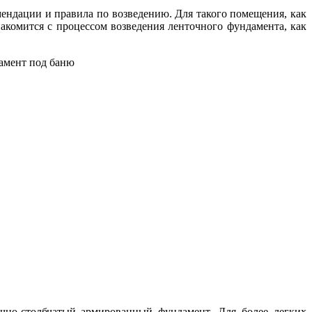
мендации и правила по возведению. Для такого помещения, как
акомится с процессом возведения ленточного фундамента, как
чно-столбчатый армированный фундамент. Для более легких