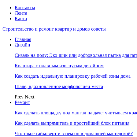
Контакты
Лента
Карта
Строительство и ремонт квартир и домов советы
Главная
Дизайн
Сизаль на полу: Эко-шик или добровольная пытка для пя
Квартира с плавным изогнутым дизайном
Как создать идеальную планировку рабочей зоны дома
Шале, вдохновленное морфологией места
Prev
Next
Ремонт
Как сделать площадку под мангал на даче: учитываем кр
Как сделать выпрямитель и простейший блок питания
Что такое гайковерт и зачем он в домашней мастерской?