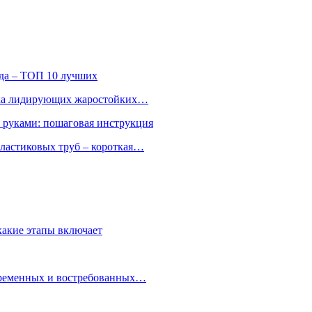
ода – ТОП 10 лучших
ятка лидирующих жаростойких…
и руками: пошаговая инструкция
ластиковых труб – короткая…
какие этапы включает
овременных и востребованных…