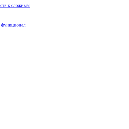
йств к сложным
и функционал