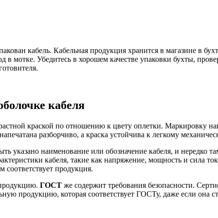
пакован кабель. Кабельная продукция хранится в магазине в бух
д в мотке. Убедитесь в хорошем качестве упаковки бухты, провер
готовителя.
оболочке кабеля
стной краской по отношению к цвету оплетки. Маркировку нано
 напечатана разборчиво, а краска устойчива к легкому механиче
ть указано наименование или обозначение кабеля, и нередко там
ктеристики кабеля, такие как напряжение, мощность и сила ток
м соответствует продукция.
 продукцию.
ГОСТ
же содержит требования безопасности. Серти
льную продукцию, которая соответствует ГОСТу, даже если она 