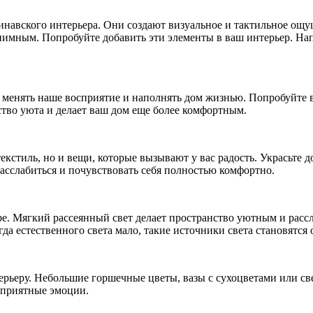
навского интерьера. Они создают визуальное и тактильное ощу
риимным. Попробуйте добавить эти элементы в ваш интерьер. На
менять наше восприятие и наполнять дом жизнью. Попробуйте в
ство уюта и делает ваш дом еще более комфортным.
кстиль, но и вещи, которые вызывают у вас радость. Украсьте 
асслабиться и почувствовать себя полностью комфортно.
ре. Мягкий рассеянный свет делает пространство уютным и рас
гда естественного света мало, такие источники света становятся
ьеру. Небольшие горшечные цветы, вазы с сухоцветами или све
т приятные эмоции.