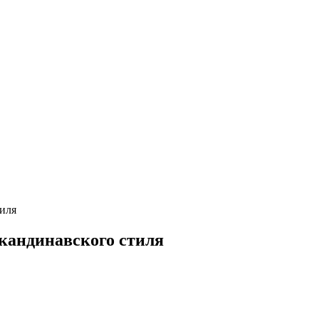
тиля
скандинавского стиля