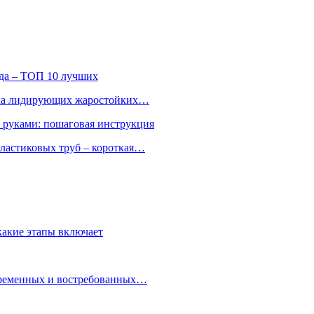
ода – ТОП 10 лучших
ятка лидирующих жаростойких…
и руками: пошаговая инструкция
ластиковых труб – короткая…
какие этапы включает
овременных и востребованных…