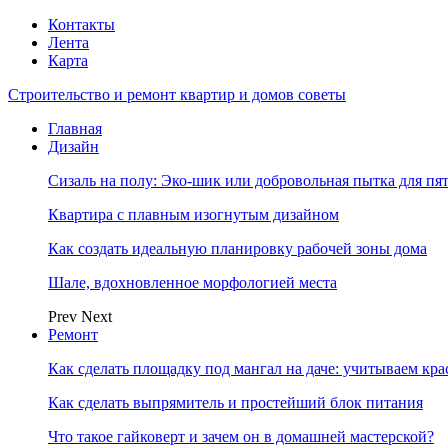
Контакты
Лента
Карта
Строительство и ремонт квартир и домов советы
Главная
Дизайн
Сизаль на полу: Эко-шик или добровольная пытка для пя
Квартира с плавным изогнутым дизайном
Как создать идеальную планировку рабочей зоны дома
Шале, вдохновленное морфологией места
Prev
Next
Ремонт
Как сделать площадку под мангал на даче: учитываем кр
Как сделать выпрямитель и простейший блок питания
Что такое гайковерт и зачем он в домашней мастерской?