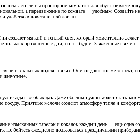
располагаете ли вы просторной комнатой или обустраиваете зон
нальной, а передвижение по комнате — удобным. Создайте инте
о и удобство в повседневной жизни.
Они создают мягкий и теплый свет, который моментально делает
не только в праздничные дни, но и в будни. Зажженные свечи н
 свечи в закрытых подсвечниках. Они создают тот же эффект, н
ли животные.
 нужно ждать особых дат. Даже обычный ужин может стать запом
ную посуду. Приятные мелочи создают атмосферу тепла и комфорт
вание изысканных тарелок и бокалов каждый день — еще одна с
ть. Не бойтесь ежедневно пользоваться праздничными приборам