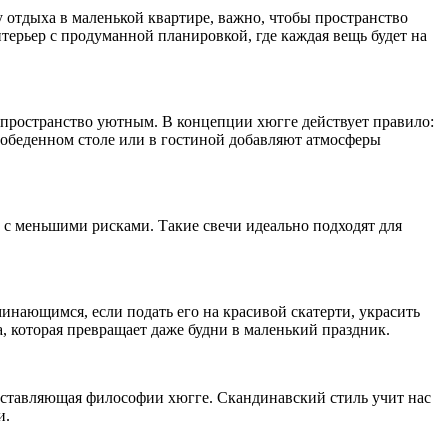
у отдыха в маленькой квартире, важно, чтобы пространство
рьер с продуманной планировкой, где каждая вещь будет на
 пространство уютным. В концепции хюгге действует правило:
а обеденном столе или в гостиной добавляют атмосферы
о с меньшими рисками. Такие свечи идеально подходят для
инающимся, если подать его на красивой скатерти, украсить
а, которая превращает даже будни в маленький праздник.
оставляющая философии хюгге. Скандинавский стиль учит нас
и.