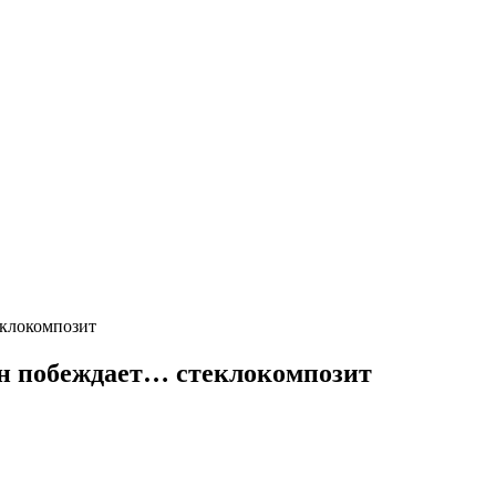
еклокомпозит
он побеждает… стеклокомпозит