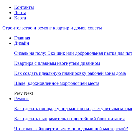
Контакты
Лента
Карта
Строительство и ремонт квартир и домов советы
Главная
Дизайн
Сизаль на полу: Эко-шик или добровольная пытка для пя
Квартира с плавным изогнутым дизайном
Как создать идеальную планировку рабочей зоны дома
Шале, вдохновленное морфологией места
Prev
Next
Ремонт
Как сделать площадку под мангал на даче: учитываем кр
Как сделать выпрямитель и простейший блок питания
Что такое гайковерт и зачем он в домашней мастерской?