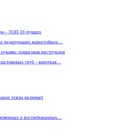
ода – ТОП 10 лучших
ятка лидирующих жаростойких…
и руками: пошаговая инструкция
ластиковых труб – короткая…
какие этапы включает
овременных и востребованных…