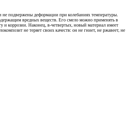
 и не подвержены деформации при колебаниях температуры.
 содержащим вредных веществ. Его смело можно применять в
ту и коррозии. Наконец, в-четвертых, новый материал имеет
окомпозит не теряет своих качеств: он не гниет, не ржавеет, не