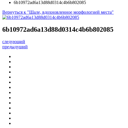
6b10972ad6a13d88d0314c4b6b802085
Вернуться к "Шале, вдохновленное морфологией места"
6b10972ad6a13d88d0314c4b6b802085
следующий
предыдущий