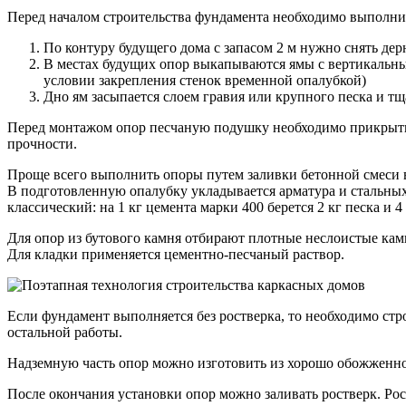
Перед началом строительства фундамента необходимо выполнит
По контуру будущего дома с запасом 2 м нужно снять дер
В местах будущих опор выкапываются ямы с вертикальными
условии закрепления стенок временной опалубкой)
Дно ям засыпается слоем гравия или крупного песка и т
Перед монтажом опор песчаную подушку необходимо прикрыть 
прочности.
Проще всего выполнить опоры путем заливки бетонной смеси в
В подготовленную опалубку укладывается арматура и стальных 
классический: на 1 кг цемента марки 400 берется 2 кг песка и 4
Для опор из бутового камня отбирают плотные неслоистые камн
Для кладки применяется цементно-песчаный раствор.
Если фундамент выполняется без ростверка, то необходимо стр
остальной работы.
Надземную часть опор можно изготовить из хорошо обожженно
После окончания установки опор можно заливать ростверк. Рост