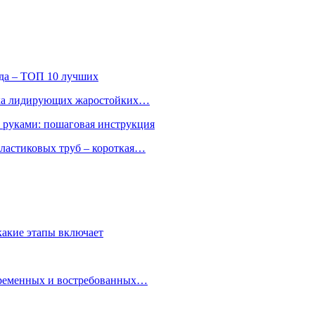
ода – ТОП 10 лучших
ятка лидирующих жаростойких…
и руками: пошаговая инструкция
ластиковых труб – короткая…
какие этапы включает
овременных и востребованных…