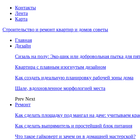
Контакты
Лента
Карта
Строительство и ремонт квартир и домов советы
Главная
Дизайн
Сизаль на полу: Эко-шик или добровольная пытка для пя
Квартира с плавным изогнутым дизайном
Как создать идеальную планировку рабочей зоны дома
Шале, вдохновленное морфологией места
Prev
Next
Ремонт
Как сделать площадку под мангал на даче: учитываем кр
Как сделать выпрямитель и простейший блок питания
Что такое гайковерт и зачем он в домашней мастерской?