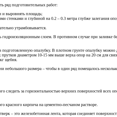
ь ряд подготовительных работ:
н и выровнять площадь;
 стенками и глубиной на 0.2 – 0.3 метра глубже залегания опор
щательно утрамбовывается.
гидроизоляционным слоем. В противном случае при заливке бет
 подготовленную опалубку. В плотном грунте опалубку можно де
прутков диаметром 10-15 мм выше верха опор на 20 см для связ
 кг щебня.
и небольшого размера – чтобы в один ряд помещалось несколько
ого следить за горизонтальностью верхних поверхностей всех оп
го красного кирпича на цементно-песчаном растворе.
верк – это железобетонная лента, которая соединяет поверхност