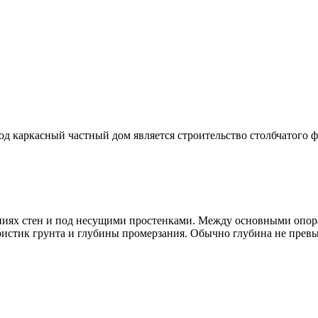
д каркасный частный дом является строительство столбчатого ф
ниях стен и под несущими простенками. Между основными опора
теристик грунта и глубины промерзания. Обычно глубина не прев