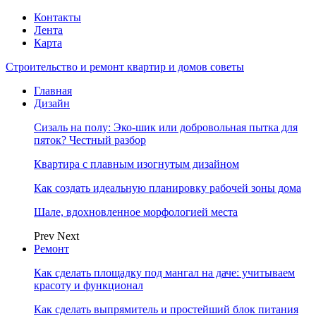
Контакты
Лента
Карта
Строительство и ремонт квартир и домов советы
Главная
Дизайн
Сизаль на полу: Эко-шик или добровольная пытка для
пяток? Честный разбор
Квартира с плавным изогнутым дизайном
Как создать идеальную планировку рабочей зоны дома
Шале, вдохновленное морфологией места
Prev
Next
Ремонт
Как сделать площадку под мангал на даче: учитываем
красоту и функционал
Как сделать выпрямитель и простейший блок питания