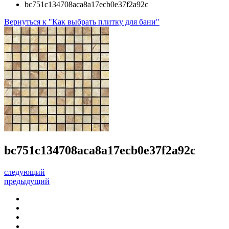
bc751c134708aca8a17ecb0e37f2a92c
Вернуться к "Как выбрать плитку для бани"
bc751c134708aca8a17ecb0e37f2a92c
следующий
предыдущий