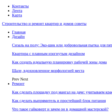
Контакты
Лента
Карта
Строительство и ремонт квартир и домов советы
Главная
Дизайн
Сизаль на полу: Эко-шик или добровольная пытка для пя
Квартира с плавным изогнутым дизайном
Как создать идеальную планировку рабочей зоны дома
Шале, вдохновленное морфологией места
Prev
Next
Ремонт
Как сделать площадку под мангал на даче: учитываем кр
Как сделать выпрямитель и простейший блок питания
Что такое гайковерт и зачем он в домашней мастерской?