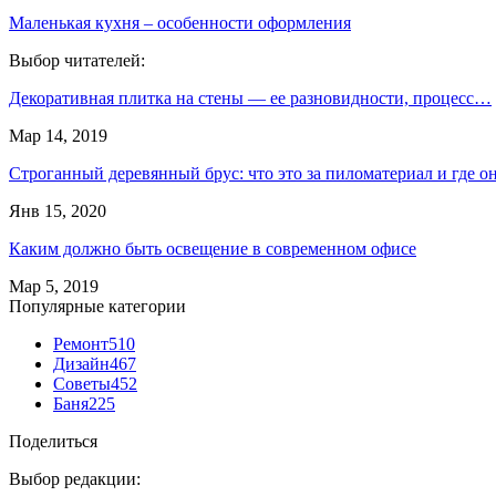
Маленькая кухня – особенности оформления
Выбор читателей:
Декоративная плитка на стены — ее разновидности, процесс…
Мар 14, 2019
Строганный деревянный брус: что это за пиломатериал и где 
Янв 15, 2020
Каким должно быть освещение в современном офисе
Мар 5, 2019
Популярные категории
Ремонт
510
Дизайн
467
Советы
452
Баня
225
Поделиться
Выбор редакции: