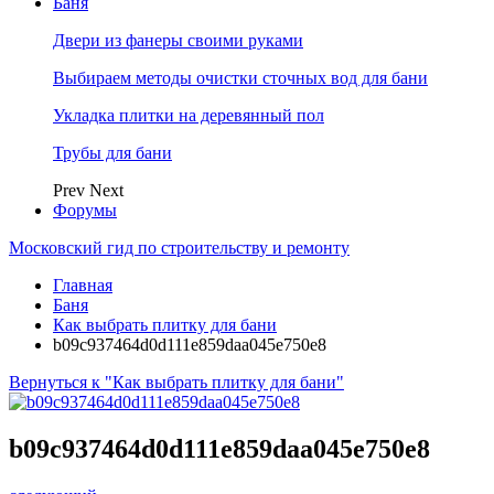
Баня
Двери из фанеры своими руками
Выбираем методы очистки сточных вод для бани
Укладка плитки на деревянный пол
Трубы для бани
Prev
Next
Форумы
Московский гид по строительству и ремонту
Главная
Баня
Как выбрать плитку для бани
b09c937464d0d111e859daa045e750e8
Вернуться к "Как выбрать плитку для бани"
b09c937464d0d111e859daa045e750e8