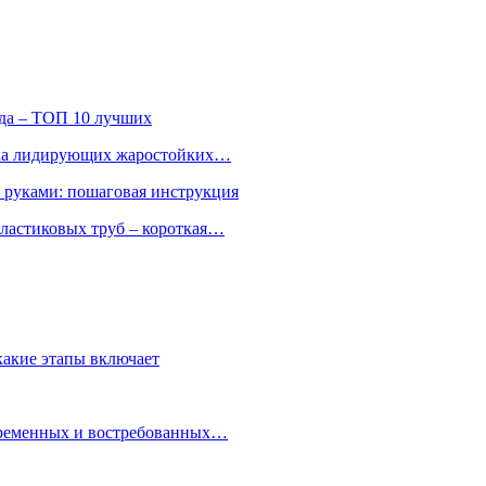
ода – ТОП 10 лучших
ятка лидирующих жаростойких…
и руками: пошаговая инструкция
ластиковых труб – короткая…
какие этапы включает
овременных и востребованных…